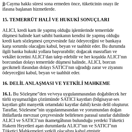
j)
Cayma hakkı süresi sona ermeden önce, tüketicinin onayı ile
ifasına başlanan hizmetlerde.
15. TEMERRÜT HALİ VE HUKUKİ SONUÇLARI
ALICI, kredi kartı ile yapmış olduğu işlemlerinde temerrüde
düşmesi halinde kart sahibi bankanın kendisi ile yapmış olduğu
kredi kartı sözleşmesi çerçevesinde faiz ödeyeceğini ve bankaya
karşı sorumlu olacağını kabul, beyan ve taahhüt eder. Bu durumda
ilgili banka hukuki yollara başvurabilir; doğacak masrafları ve
vekâlet ücretini ALICI’dan talep edebilir ve her koşulda ALICI’nın
borcundan dolayı temerrüde düşmesi halinde, ALICI, borcun
gecikmeli ifasından dolayı SATICI’nın uğradığı zarar ve ziyanını
ödeyeceğini kabul, beyan ve taahhüt eder.
16. DELİL ANLAŞMASI VE YETKİLİ MAHKEME
16.1.
Bu Sözleşme”den ve/veya uygulanmasından doğabilecek her
türlü uyuşmazlığın çözümünde SATICI kayıtları (bilgisayar-ses
kayıtları gibi manyetik ortamdaki kayıtlar dahil) kesin delil oluşturur.
Taraflar, Sözlesme”nin uygulanmasından ve yorumundan doğan
ihtilaflarda mevzuat çerçevesinde belirlenen parasal sınırlar dahilinde
ALICI ve SATICI’nın ikametgâhının bulunduğu yerdeki Tüketici
Hakem Heyetleri aşan durumlarda ALICI”nın ve SATICI”nın
Tüketici Mahkemeleri yetkili olacağını kabul etmiştir.