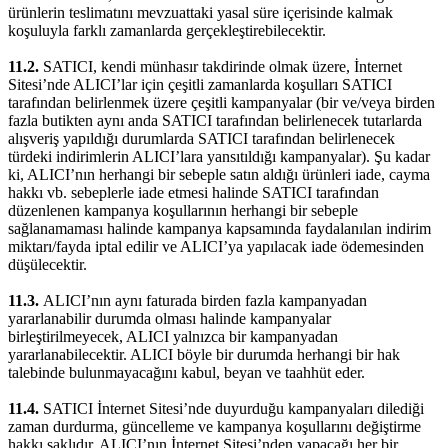
ürünlerin teslimatını mevzuattaki yasal süre içerisinde kalmak
koşuluyla farklı zamanlarda gerçekleştirebilecektir.
11.2.
SATICI, kendi münhasır takdirinde olmak üzere, İnternet
Sitesi’nde ALICI’lar için çeşitli zamanlarda koşulları SATICI
tarafından belirlenmek üzere çeşitli kampanyalar (bir ve/veya birden
fazla butikten aynı anda SATICI tarafından belirlenecek tutarlarda
alışveriş yapıldığı durumlarda SATICI tarafından belirlenecek
türdeki indirimlerin ALICI’lara yansıtıldığı kampanyalar). Şu kadar
ki, ALICI’nın herhangi bir sebeple satın aldığı ürünleri iade, cayma
hakkı vb. sebeplerle iade etmesi halinde SATICI tarafından
düzenlenen kampanya koşullarının herhangi bir sebeple
sağlanamaması halinde kampanya kapsamında faydalanılan indirim
miktarı/fayda iptal edilir ve ALICI’ya yapılacak iade ödemesinden
düşülecektir.
11.3.
ALICI’nın aynı faturada birden fazla kampanyadan
yararlanabilir durumda olması halinde kampanyalar
birleştirilmeyecek, ALICI yalnızca bir kampanyadan
yararlanabilecektir. ALICI böyle bir durumda herhangi bir hak
talebinde bulunmayacağını kabul, beyan ve taahhüt eder.
11.4.
SATICI İnternet Sitesi’nde duyurduğu kampanyaları dilediği
zaman durdurma, güncelleme ve kampanya koşullarını değiştirme
hakkı saklıdır. ALICI’nın İnternet Sitesi’nden yapacağı her bir