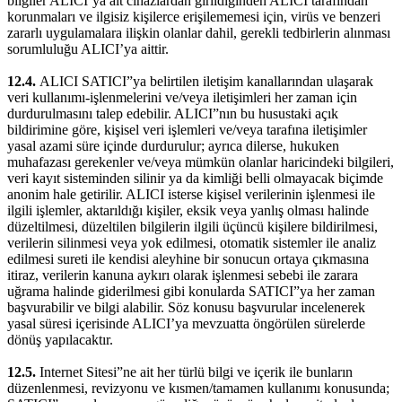
bilgiler ALICI’ya ait cihazlardan girildiğinden ALICI tarafından
korunmaları ve ilgisiz kişilerce erişilememesi için, virüs ve benzeri
zararlı uygulamalara ilişkin olanlar dahil, gerekli tedbirlerin alınması
sorumluluğu ALICI’ya aittir.
12.4.
ALICI SATICI”ya belirtilen iletişim kanallarından ulaşarak
veri kullanımı-işlenmelerini ve/veya iletişimleri her zaman için
durdurulmasını talep edebilir. ALICI”nın bu husustaki açık
bildirimine göre, kişisel veri işlemleri ve/veya tarafına iletişimler
yasal azami süre içinde durdurulur; ayrıca dilerse, hukuken
muhafazası gerekenler ve/veya mümkün olanlar haricindeki bilgileri,
veri kayıt sisteminden silinir ya da kimliği belli olmayacak biçimde
anonim hale getirilir. ALICI isterse kişisel verilerinin işlenmesi ile
ilgili işlemler, aktarıldığı kişiler, eksik veya yanlış olması halinde
düzeltilmesi, düzeltilen bilgilerin ilgili üçüncü kişilere bildirilmesi,
verilerin silinmesi veya yok edilmesi, otomatik sistemler ile analiz
edilmesi sureti ile kendisi aleyhine bir sonucun ortaya çıkmasına
itiraz, verilerin kanuna aykırı olarak işlenmesi sebebi ile zarara
uğrama halinde giderilmesi gibi konularda SATICI”ya her zaman
başvurabilir ve bilgi alabilir. Söz konusu başvurular incelenerek
yasal süresi içerisinde ALICI’ya mevzuatta öngörülen sürelerde
dönüş yapılacaktır.
12.5.
Internet Sitesi”ne ait her türlü bilgi ve içerik ile bunların
düzenlenmesi, revizyonu ve kısmen/tamamen kullanımı konusunda;