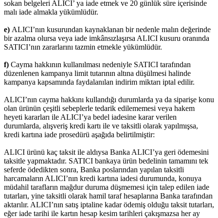
sokan belgeleri ALICI’ ya iade etmek ve 20 günlük süre içerisinde
malı iade almakla yükümlüdür.
e)
ALICI’nın kusurundan kaynaklanan bir nedenle malın değerinde
bir azalma olursa veya iade imkânsızlaşırsa ALICI kusuru oranında
SATICI’nın zararlarını tazmin etmekle yükümlüdür.
f)
Cayma hakkının kullanılması nedeniyle SATICI tarafından
düzenlenen kampanya limit tutarının altına düşülmesi halinde
kampanya kapsamında faydalanılan indirim miktarı iptal edilir.
ALICI’nın cayma hakkını kullandığı durumlarda ya da siparişe konu
olan ürünün çeşitli sebeplerle tedarik edilememesi veya hakem
heyeti kararları ile ALICI’ya bedel iadesine karar verilen
durumlarda, alışveriş kredi kartı ile ve taksitli olarak yapılmışsa,
kredi kartına iade prosedürü aşağıda belirtilmiştir:
ALICI ürünü kaç taksit ile aldıysa Banka ALICI’ya geri ödemesini
taksitle yapmaktadır. SATICI bankaya ürün bedelinin tamamını tek
seferde ödedikten sonra, Banka poslarından yapılan taksitli
harcamaların ALICI’nın kredi kartına iadesi durumunda, konuya
müdahil tarafların mağdur duruma düşmemesi için talep edilen iade
tutarları, yine taksitli olarak hamil taraf hesaplarına Banka tarafından
aktarılır. ALICI’nın satış iptaline kadar ödemiş olduğu taksit tutarları,
eğer iade tarihi ile kartın hesap kesim tarihleri çakışmazsa her ay