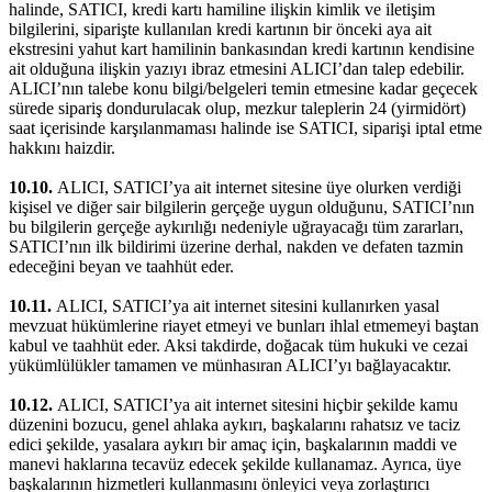
halinde, SATICI, kredi kartı hamiline ilişkin kimlik ve iletişim
bilgilerini, siparişte kullanılan kredi kartının bir önceki aya ait
ekstresini yahut kart hamilinin bankasından kredi kartının kendisine
ait olduğuna ilişkin yazıyı ibraz etmesini ALICI’dan talep edebilir.
ALICI’nın talebe konu bilgi/belgeleri temin etmesine kadar geçecek
sürede sipariş dondurulacak olup, mezkur taleplerin 24 (yirmidört)
saat içerisinde karşılanmaması halinde ise SATICI, siparişi iptal etme
hakkını haizdir.
10.10.
ALICI, SATICI’ya ait internet sitesine üye olurken verdiği
kişisel ve diğer sair bilgilerin gerçeğe uygun olduğunu, SATICI’nın
bu bilgilerin gerçeğe aykırılığı nedeniyle uğrayacağı tüm zararları,
SATICI’nın ilk bildirimi üzerine derhal, nakden ve defaten tazmin
edeceğini beyan ve taahhüt eder.
10.11.
ALICI, SATICI’ya ait internet sitesini kullanırken yasal
mevzuat hükümlerine riayet etmeyi ve bunları ihlal etmemeyi baştan
kabul ve taahhüt eder. Aksi takdirde, doğacak tüm hukuki ve cezai
yükümlülükler tamamen ve münhasıran ALICI’yı bağlayacaktır.
10.12.
ALICI, SATICI’ya ait internet sitesini hiçbir şekilde kamu
düzenini bozucu, genel ahlaka aykırı, başkalarını rahatsız ve taciz
edici şekilde, yasalara aykırı bir amaç için, başkalarının maddi ve
manevi haklarına tecavüz edecek şekilde kullanamaz. Ayrıca, üye
başkalarının hizmetleri kullanmasını önleyici veya zorlaştırıcı