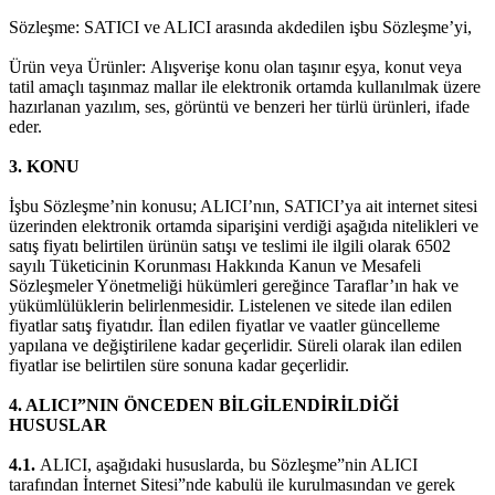
Sözleşme: SATICI ve ALICI arasında akdedilen işbu Sözleşme’yi,
Ürün veya Ürünler: Alışverişe konu olan taşınır eşya, konut veya
tatil amaçlı taşınmaz mallar ile elektronik ortamda kullanılmak üzere
hazırlanan yazılım, ses, görüntü ve benzeri her türlü ürünleri, ifade
eder.
3. KONU
İşbu Sözleşme’nin konusu; ALICI’nın, SATICI’ya ait internet sitesi
üzerinden elektronik ortamda siparişini verdiği aşağıda nitelikleri ve
satış fiyatı belirtilen ürünün satışı ve teslimi ile ilgili olarak 6502
sayılı Tüketicinin Korunması Hakkında Kanun ve Mesafeli
Sözleşmeler Yönetmeliği hükümleri gereğince Taraflar’ın hak ve
yükümlülüklerin belirlenmesidir. Listelenen ve sitede ilan edilen
fiyatlar satış fiyatıdır. İlan edilen fiyatlar ve vaatler güncelleme
yapılana ve değiştirilene kadar geçerlidir. Süreli olarak ilan edilen
fiyatlar ise belirtilen süre sonuna kadar geçerlidir.
4. ALICI”NIN ÖNCEDEN BİLGİLENDİRİLDİĞİ
HUSUSLAR
4.1.
ALICI, aşağıdaki hususlarda, bu Sözleşme”nin ALICI
tarafından İnternet Sitesi”nde kabulü ile kurulmasından ve gerek