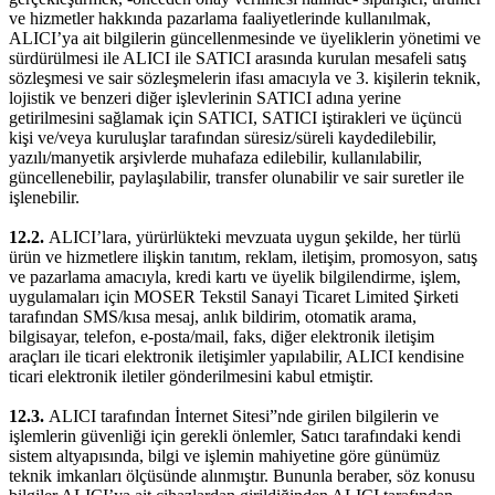
ve hizmetler hakkında pazarlama faaliyetlerinde kullanılmak,
ALICI’ya ait bilgilerin güncellenmesinde ve üyeliklerin yönetimi ve
sürdürülmesi ile ALICI ile SATICI arasında kurulan mesafeli satış
sözleşmesi ve sair sözleşmelerin ifası amacıyla ve 3. kişilerin teknik,
lojistik ve benzeri diğer işlevlerinin SATICI adına yerine
getirilmesini sağlamak için SATICI, SATICI iştirakleri ve üçüncü
kişi ve/veya kuruluşlar tarafından süresiz/süreli kaydedilebilir,
yazılı/manyetik arşivlerde muhafaza edilebilir, kullanılabilir,
güncellenebilir, paylaşılabilir, transfer olunabilir ve sair suretler ile
işlenebilir.
12.2.
ALICI’lara, yürürlükteki mevzuata uygun şekilde, her türlü
ürün ve hizmetlere ilişkin tanıtım, reklam, iletişim, promosyon, satış
ve pazarlama amacıyla, kredi kartı ve üyelik bilgilendirme, işlem,
uygulamaları için MOSER Tekstil Sanayi Ticaret Limited Şirketi
tarafından SMS/kısa mesaj, anlık bildirim, otomatik arama,
bilgisayar, telefon, e-posta/mail, faks, diğer elektronik iletişim
araçları ile ticari elektronik iletişimler yapılabilir, ALICI kendisine
ticari elektronik iletiler gönderilmesini kabul etmiştir.
12.3.
ALICI tarafından İnternet Sitesi”nde girilen bilgilerin ve
işlemlerin güvenliği için gerekli önlemler, Satıcı tarafındaki kendi
sistem altyapısında, bilgi ve işlemin mahiyetine göre günümüz
teknik imkanları ölçüsünde alınmıştır. Bununla beraber, söz konusu