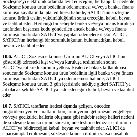
Sözleşme’yi elektronik ortamda teyit edeceğini, herhangi bir nedenle
Sözleşme konusu ürün bedelinin ödenmemesi ve/veya banka, finans
kuruluşu kayıtlarında iptal edilmesi halinde, SATICI’nın sözleşme
konusu ürünü teslim yükümlülüğünün sona ereceğini kabul, beyan
ve taahhüt eder. Herhangi bir sebeple banka ve/veya finans kuruluşu
tarafından başarısız kodu gönderilen ancak banka ve/veya finans
kuruluşu tarafından SATICI’ya yapılan ödemelere ilişkin ALICI,
SATICI’nın herhangi bir sorumluluğunun bulunmadığını kabul,
beyan ve taahhüt eder.
10.6.
ALICI, Sözleşme konusu Ürün’ün ALICI veya ALICI’nın
gösterdiği adresteki kişi ve/veya kuruluşa tesliminden sonra
ALICI”ya ait kredi kartının yetkisiz kişilerce haksız kullanılması
sonucunda Sözleşme konusu ürün bedelinin ilgili banka veya finans
kuruluşu tarafından SATICI”ya ödenmemesi halinde, ALICI
Sözleşme konusu ürünü 3 gün içerisinde nakliye gideri SATICI’ya
ait olacak şekilde SATICI’ya iade edeceğini kabul, beyan ve taahhüt
eder.
10.7.
SATICI, tarafların iradesi dışında gelişen, önceden
öngörülemeyen ve tarafların borçlarını yerine getirmesini engelleyici
ve/veya geciktirici hallerin oluşması gibi mücbir sebep halleri nedeni
ile sözleşme konusu ürünü süresi içinde teslim edemez ise, durumu
ALICI”ya bildireceğini kabul, beyan ve taahhüt eder. ALICI da
siparişin iptal edilmesini, sözleşme konusu ürünün varsa emsali ile