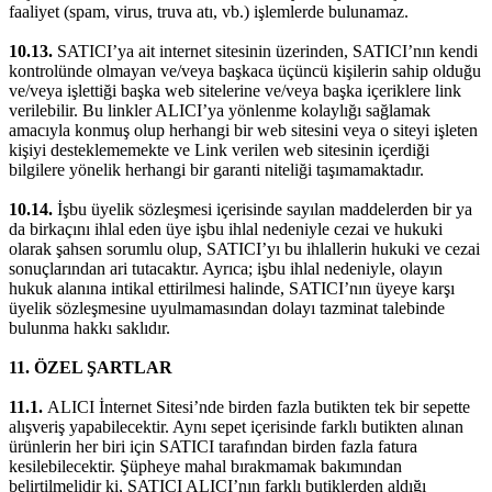
faaliyet (spam, virus, truva atı, vb.) işlemlerde bulunamaz.
10.13.
SATICI’ya ait internet sitesinin üzerinden, SATICI’nın kendi
kontrolünde olmayan ve/veya başkaca üçüncü kişilerin sahip olduğu
ve/veya işlettiği başka web sitelerine ve/veya başka içeriklere link
verilebilir. Bu linkler ALICI’ya yönlenme kolaylığı sağlamak
amacıyla konmuş olup herhangi bir web sitesini veya o siteyi işleten
kişiyi desteklememekte ve Link verilen web sitesinin içerdiği
bilgilere yönelik herhangi bir garanti niteliği taşımamaktadır.
10.14.
İşbu üyelik sözleşmesi içerisinde sayılan maddelerden bir ya
da birkaçını ihlal eden üye işbu ihlal nedeniyle cezai ve hukuki
olarak şahsen sorumlu olup, SATICI’yı bu ihlallerin hukuki ve cezai
sonuçlarından ari tutacaktır. Ayrıca; işbu ihlal nedeniyle, olayın
hukuk alanına intikal ettirilmesi halinde, SATICI’nın üyeye karşı
üyelik sözleşmesine uyulmamasından dolayı tazminat talebinde
bulunma hakkı saklıdır.
11. ÖZEL ŞARTLAR
11.1.
ALICI İnternet Sitesi’nde birden fazla butikten tek bir sepette
alışveriş yapabilecektir. Aynı sepet içerisinde farklı butikten alınan
ürünlerin her biri için SATICI tarafından birden fazla fatura
kesilebilecektir. Şüpheye mahal bırakmamak bakımından
belirtilmelidir ki, SATICI ALICI’nın farklı butiklerden aldığı