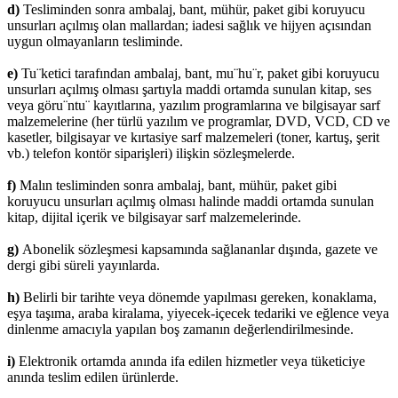
d)
Tesliminden sonra ambalaj, bant, mühür, paket gibi koruyucu
unsurları açılmış olan mallardan; iadesi sağlık ve hijyen açısından
uygun olmayanların tesliminde.
e)
Tu¨ketici tarafından ambalaj, bant, mu¨hu¨r, paket gibi koruyucu
unsurları açılmış olması şartıyla maddi ortamda sunulan kitap, ses
veya göru¨ntu¨ kayıtlarına, yazılım programlarına ve bilgisayar sarf
malzemelerine (her türlü yazılım ve programlar, DVD, VCD, CD ve
kasetler, bilgisayar ve kırtasiye sarf malzemeleri (toner, kartuş, şerit
vb.) telefon kontör siparişleri) ilişkin sözleşmelerde.
f)
Malın tesliminden sonra ambalaj, bant, mühür, paket gibi
koruyucu unsurları açılmış olması halinde maddi ortamda sunulan
kitap, dijital içerik ve bilgisayar sarf malzemelerinde.
g)
Abonelik sözleşmesi kapsamında sağlananlar dışında, gazete ve
dergi gibi süreli yayınlarda.
h)
Belirli bir tarihte veya dönemde yapılması gereken, konaklama,
eşya taşıma, araba kiralama, yiyecek-içecek tedariki ve eğlence veya
dinlenme amacıyla yapılan boş zamanın değerlendirilmesinde.
i)
Elektronik ortamda anında ifa edilen hizmetler veya tüketiciye
anında teslim edilen ürünlerde.