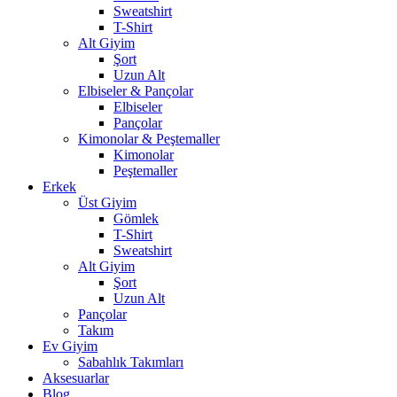
Sweatshirt
T-Shirt
Alt Giyim
Şort
Uzun Alt
Elbiseler & Pançolar
Elbiseler
Pançolar
Kimonolar & Peştemaller
Kimonolar
Peştemaller
Erkek
Üst Giyim
Gömlek
T-Shirt
Sweatshirt
Alt Giyim
Şort
Uzun Alt
Pançolar
Takım
Ev Giyim
Sabahlık Takımları
Aksesuarlar
Blog