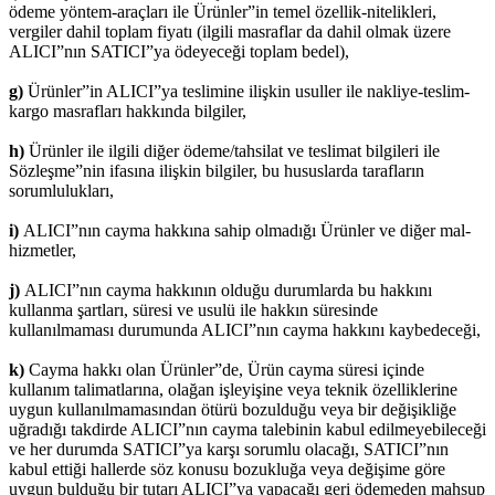
ödeme yöntem-araçları ile Ürünler”in temel özellik-nitelikleri,
vergiler dahil toplam fiyatı (ilgili masraflar da dahil olmak üzere
ALICI”nın SATICI”ya ödeyeceği toplam bedel),
g)
Ürünler”in ALICI”ya teslimine ilişkin usuller ile nakliye-teslim-
kargo masrafları hakkında bilgiler,
h)
Ürünler ile ilgili diğer ödeme/tahsilat ve teslimat bilgileri ile
Sözleşme”nin ifasına ilişkin bilgiler, bu hususlarda tarafların
sorumlulukları,
i)
ALICI”nın cayma hakkına sahip olmadığı Ürünler ve diğer mal-
hizmetler,
j)
ALICI”nın cayma hakkının olduğu durumlarda bu hakkını
kullanma şartları, süresi ve usulü ile hakkın süresinde
kullanılmaması durumunda ALICI”nın cayma hakkını kaybedeceği,
k)
Cayma hakkı olan Ürünler”de, Ürün cayma süresi içinde
kullanım talimatlarına, olağan işleyişine veya teknik özelliklerine
uygun kullanılmamasından ötürü bozulduğu veya bir değişikliğe
uğradığı takdirde ALICI”nın cayma talebinin kabul edilmeyebileceği
ve her durumda SATICI”ya karşı sorumlu olacağı, SATICI”nın
kabul ettiği hallerde söz konusu bozukluğa veya değişime göre
uygun bulduğu bir tutarı ALICI”ya yapacağı geri ödemeden mahsup