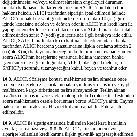
değiştirilmesini ve/veya teslimat süresinin engelleyici durumun
ortadan kalkmasına kadar ertelenmesini SATICI’dan talep etme
hakkını haizdir. ALICI tarafından siparişin iptal edilmesi halinde
ALICI’nın nakit ile yaptığı ödemelerde, ürün tutarı 10 (on) gün
içinde kendisine nakden ve defaten ödenir. ALICI’nın kredi kartı ile
yaptığı ödemelerde ise, ürün tutarı, siparişin ALICI tarafından iptal
edilmesinden sonra 7 (yedi) gün içerisinde ilgili bankaya iade edilir.
ALICI, SATICI tarafından kredi kartına iade edilen tutarın banka
tarafından ALICI hesabına yansıtılmasına ilişkin ortalama sürecin 2
(iki) ile 3 (üç) haftayı bulabileceğini, bu tutarın bankaya iadesinden
sonra ALICI’nın hesaplarına yansıması halinin tamamen banka
işlem süreci ile ilgili olduğundan, ALICI, olası gecikmeler için
SATICI’yı sorumlu tutamayacağını kabul, beyan ve taahhüt eder.
10.8.
ALICI, Sözleşme konusu mal/hizmeti teslim almadan önce
muayene edecek; ezik, kırık, ambalajı yırtılmış vb. hasarlı ve ayıplı
mal/hizmeti kargo şirketinden teslim almayacaktır. Teslim alınan
mal/hizmetin hasarsız ve sağlam olduğu kabul edilecektir. Teslimden
sonra mal/hizmetin özenle korunması borcu, ALICI’ya aittir. Cayma
hakkı kullanılacaksa mal/hizmet kullanılmamalıdır. Fatura iade
edilmelidir.
10.9.
ALICI ile sipariş esnasında kullanılan kredi kartı hamilinin
aynı kişi olmaması veya ürünün ALICI’ya tesliminden evvel,
siparişte kullanılan kredi kartına ilişkin güvenlik açığı tespit edilmesi