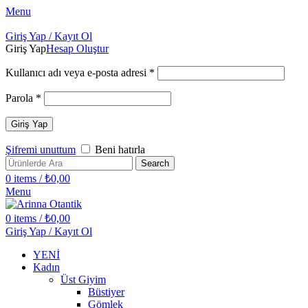
Menu
Giriş Yap / Kayıt Ol
Giriş Yap
Hesap Oluştur
Kullanıcı adı veya e-posta adresi
*
Parola
*
Giriş Yap
Şifremi unuttum
Beni hatırla
Search
0
items
/
₺
0,00
Menu
0
items
/
₺
0,00
Giriş Yap / Kayıt Ol
YENİ
Kadın
Üst Giyim
Büstiyer
Gömlek