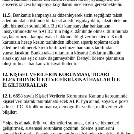
alışveriş öncesi kampanya koşullarını incelemesi gerekmektedir.
11.5.
Bankanız kampanyalar düzenleyerek sizin seçtiğiniz taksit
adedinin daha üstünde bir taksit adedi uygulayabilir, taksit öteleme
gibi hizmetler sunulabilir. Bu tür kampanyalar bankanızın
inisiyatifindedir ve SATICI’nın bilgisi dâhilinde olması durumunda
sayfalarımızda kampanyalar hakkında bilgi verilmektedir. Kredi
kartınızın hesap kesim tarihinden itibaren sipariş toplamı taksit
adedine bölünerek kredi kartı özetinize bankanız tarafından
yansıtılacaktır. Banka taksit tutarlarını küsurat farklarını dikkate
alarak aylara eşit olarak dağıtmayabilir. Detaylı ödeme planınızın
oluşturulması bankanız inisiyatifindedir.
12. KİŞİSEL VERİLERİN KORUNMASI, TİCARİ
ELEKTRONİK İLETİ VE FİKRİ-SINAİ HAKLAR İLE
İLGİLİ KURALLAR
12.1.
6698 sayılı Kişisel Verilerin Korunması Kanunu kapsamında
kişisel veri olarak tanımlanabilecek ALICI’ya ait ad, soyad, e-posta
adresi, T.C. Kimlik numarası, demografik veriler, mali veriler vb.
bilgiler;
* sipariş almak, ürün ve hizmetleri sunmak, ürün ve hizmetleri
geliştirmek, sistemsel sorunların çözümü, ödeme işlemlerini
gerçekleştirmek, -önceden onay verilmesi halinde- siparişler, ürünler