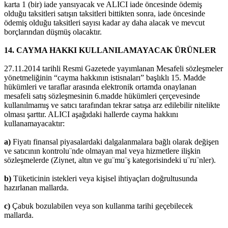
karta 1 (bir) iade yansıyacak ve ALICI iade öncesinde ödemiş
olduğu taksitleri satışın taksitleri bittikten sonra, iade öncesinde
ödemiş olduğu taksitleri sayısı kadar ay daha alacak ve mevcut
borçlarından düşmüş olacaktır.
14. CAYMA HAKKI KULLANILAMAYACAK ÜRÜNLER
27.11.2014 tarihli Resmi Gazetede yayımlanan Mesafeli sözleşmeler
yönetmeliğinin “cayma hakkının istisnaları” başlıklı 15. Madde
hükümleri ve taraflar arasında elektronik ortamda onaylanan
mesafeli satış sözleşmesinin 6.madde hükümleri çerçevesinde
kullanılmamış ve satıcı tarafından tekrar satışa arz edilebilir nitelikte
olması şarttır. ALICI aşağıdaki hallerde cayma hakkını
kullanamayacaktır:
a)
Fiyatı finansal piyasalardaki dalgalanmalara bağlı olarak değişen
ve satıcının kontrolu¨nde olmayan mal veya hizmetlere ilişkin
sözleşmelerde (Ziynet, altın ve gu¨mu¨ş kategorisindeki u¨ru¨nler).
b)
Tüketicinin istekleri veya kişisel ihtiyaçları doğrultusunda
hazırlanan mallarda.
c)
Çabuk bozulabilen veya son kullanma tarihi geçebilecek
mallarda.