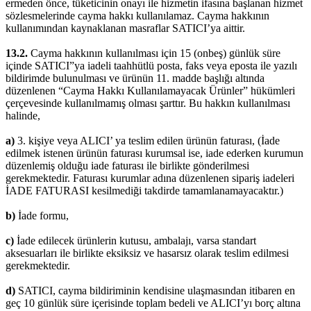
ermeden önce, tüketicinin onayı ile hizmetin ifasına başlanan hizmet
sözlesmelerinde cayma hakkı kullanılamaz. Cayma hakkının
kullanımından kaynaklanan masraflar SATICI’ya aittir.
13.2.
Cayma hakkının kullanılması için 15 (onbeş) günlük süre
içinde SATICI”ya iadeli taahhütlü posta, faks veya eposta ile yazılı
bildirimde bulunulması ve ürünün 11. madde başlığı altında
düzenlenen “Cayma Hakkı Kullanılamayacak Ürünler” hükümleri
çerçevesinde kullanılmamış olması şarttır. Bu hakkın kullanılması
halinde,
a)
3. kişiye veya ALICI’ ya teslim edilen ürünün faturası, (İade
edilmek istenen ürünün faturası kurumsal ise, iade ederken kurumun
düzenlemiş olduğu iade faturası ile birlikte gönderilmesi
gerekmektedir. Faturası kurumlar adına düzenlenen sipariş iadeleri
İADE FATURASI kesilmediği takdirde tamamlanamayacaktır.)
b)
İade formu,
c)
İade edilecek ürünlerin kutusu, ambalajı, varsa standart
aksesuarları ile birlikte eksiksiz ve hasarsız olarak teslim edilmesi
gerekmektedir.
d)
SATICI, cayma bildiriminin kendisine ulaşmasından itibaren en
geç 10 günlük süre içerisinde toplam bedeli ve ALICI’yı borç altına