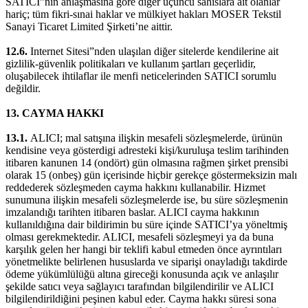
SATICI”nın anlaşmasına göre diğer üçüncü sahıslara ait olanlar
hariç; tüm fikri-sınai haklar ve mülkiyet hakları MOSER Tekstil
Sanayi Ticaret Limited Şirketi’ne aittir.
12.6.
Internet Sitesi”nden ulaşılan diğer sitelerde kendilerine ait
gizlilik-güvenlik politikaları ve kullanım şartları geçerlidir,
oluşabilecek ihtilaflar ile menfi neticelerinden SATICI sorumlu
değildir.
13. CAYMA HAKKI
13.1.
ALICI; mal satışına ilişkin mesafeli sözleşmelerde, ürünün
kendisine veya gösterdigi adresteki kişi/kuruluşa teslim tarihinden
itibaren kanunen 14 (ondört) gün olmasına rağmen şirket prensibi
olarak 15 (onbeş) gün içerisinde hiçbir gerekçe göstermeksizin malı
reddederek sözleşmeden cayma hakkını kullanabilir. Hizmet
sunumuna ilişkin mesafeli sözleşmelerde ise, bu süre sözleşmenin
imzalandığı tarihten itibaren baslar. ALICI cayma hakkının
kullanıldığına dair bildirimin bu süre içinde SATICI’ya yöneltmiş
olması gerekmektedir. ALICI, mesafeli sözleşmeyi ya da buna
karşılık gelen her hangi bir teklifi kabul etmeden önce ayrıntıları
yönetmelikte belirlenen hususlarda ve siparişi onayladığı takdirde
ödeme yükümlülüğü altına gireceği konusunda açık ve anlaşılır
şekilde satıcı veya sağlayıcı tarafından bilgilendirilir ve ALICI
bilgilendirildiğini peşinen kabul eder. Cayma hakkı süresi sona