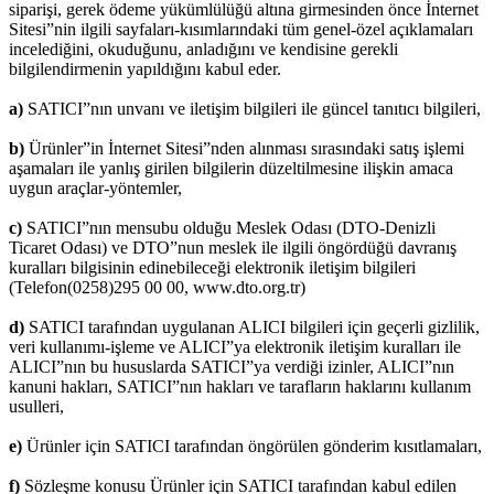
siparişi, gerek ödeme yükümlülüğü altına girmesinden önce İnternet
Sitesi”nin ilgili sayfaları-kısımlarındaki tüm genel-özel açıklamaları
incelediğini, okuduğunu, anladığını ve kendisine gerekli
bilgilendirmenin yapıldığını kabul eder.
a)
SATICI”nın unvanı ve iletişim bilgileri ile güncel tanıtıcı bilgileri,
b)
Ürünler”in İnternet Sitesi”nden alınması sırasındaki satış işlemi
aşamaları ile yanlış girilen bilgilerin düzeltilmesine ilişkin amaca
uygun araçlar-yöntemler,
c)
SATICI”nın mensubu olduğu Meslek Odası (DTO-Denizli
Ticaret Odası) ve DTO”nun meslek ile ilgili öngördüğü davranış
kuralları bilgisinin edinebileceği elektronik iletişim bilgileri
(Telefon(0258)295 00 00, www.dto.org.tr)
d)
SATICI tarafından uygulanan ALICI bilgileri için geçerli gizlilik,
veri kullanımı-işleme ve ALICI”ya elektronik iletişim kuralları ile
ALICI”nın bu hususlarda SATICI”ya verdiği izinler, ALICI”nın
kanuni hakları, SATICI”nın hakları ve tarafların haklarını kullanım
usulleri,
e)
Ürünler için SATICI tarafından öngörülen gönderim kısıtlamaları,
f)
Sözleşme konusu Ürünler için SATICI tarafından kabul edilen