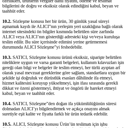
özellikleri, ürünlerin vergiler dâhil fiyatını, ödeme ve teslimat
bilgilerini de doğru ve eksiksiz olarak edindiğini kabul, beyan ve
taahhüt eder.
10.2.
Sözleşme konusu her bir ürün, 30 günlük yasal süreyi
aşmamak kaydı ile ALICI”nın yerleşim yeri uzaklığına bağlı olarak
internet sitesindeki ön bilgiler kısmında belirtilen süre zarfında
ALICI veya ALICI’nın gösterdiği adresteki kişi ve/veya kuruluşa
teslim edilir. Bu süre içerisinde edimini yerine getirmemesi
durumunda ALICI Sözleşme”yi feshedebilir.
10.3.
SATICI, Sözleşme konusu ürünü eksiksiz, siparişte belirtilen
niteliklere uygun ve varsa garanti belgeleri, kullanım kılavuzları işin
gereği olan bilgi ve belgeler ile teslim etmeyi, her türlü ayıptan arî
olarak yasal mevzuat gereklerine göre sağlam, standartlara uygun bir
şekilde işi doğruluk ve dürüstlük esasları dâhilinde ifa etmeyi,
hizmet kalitesini koruyup yükseltmeyi, işin ifası sırasında gerekli
dikkat ve özeni göstermeyi, ihtiyat ve öngörü ile hareket etmeyi
kabul, beyan ve taahhüt eder.
10.4.
SATICI, Sözleşme”den doğan ifa yükümlülüğünün süresi
dolmadan ALICI’yı bilgilendirmek ve açıkça onayını almak
suretiyle eşit kalite ve fiyatta farklı bir ürün tedarik edebilir.
10.5.
ALICI, Sözleşme konusu Ürün’ün teslimatı için işbu