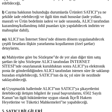
edebileceği,
l)
Cayma hakkının bulunduğu durumlarda Ürünleri SATICI”ya ne
şekilde iade edebileceği ve ilgili tüm mali hususlar (iade yolları,
masrafı ve Ürün bedelinin iadesi ve iade sırasında, ALICI tarafından
kazanılmış/kullanılmış ödül puanları için yapılabilecek indirim ve
mahsuplar dahil),
m)
ALICI’nın İnternet Sitesi’nde dönem dönem uygulanabilecek
çeşitli fırsatlara ilişkin yararlanma koşullarının (özel şartlar)
detaylarını,
n)
Mahiyetine göre bu Sözleşme”de de yer alan diğer tüm satış
şartları ile işbu Sözleşme ALICI tarafından İNTERNET
SİTESİ”nde onaylanarak kurulduktan sonra ALICI”ya elektronik
posta ile gönderildiğinden ALICI tarafından istenen süre ile saklanıp
buradan erişilebileceği, SATICI”nın da üç yıl süre ile nezdinde
saklayabileceği.
o)
Uyuşmazlık hallerinde ALICI”nın SATICI”ya şikayetlerini
iletebileceği iletişim bilgileri ile yasal başvurularını, 6502 Sayılı
Kanun”un ilgili hükümlerine uygun olarak İlçe/İl Hakem
Heyetlerine ve Tüketici Mahkemeleri”ne yapabileceği.
5. SATICI BİLGİLERİ