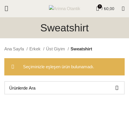
0
/
₺
0,00
Sweatshirt
Ana Sayfa
Erkek
Üst Giyim
Sweatshirt
Seçiminizle eşleşen ürün bulunamadı.