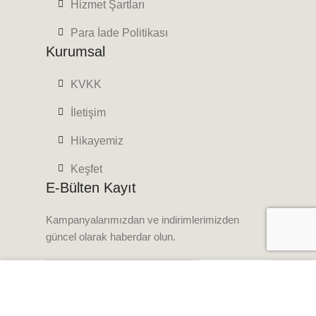
Hizmet Şartları
Para İade Politikası
Kurumsal
KVKK
İletişim
Hikayemiz
Keşfet
E-Bülten Kayıt
Kampanyalarımızdan ve indirimlerimizden
güncel olarak haberdar olun.
Web sitemizdeki deneyiminizi geliştirmek için çerezleri
kullanıyoruz. Bu web sitesine göz atarak çerez
kullanımımızı kabul etmiş olursunuz.