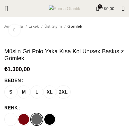
0
/
₺
0,00
Ana Sayfa
Erkek
Üst Giyim
Gömlek
Click to enlarge
Müslin Gri Polo Yaka Kısa Kol Unısex Baskısız
Gömlek
₺
BEDEN
S
M
L
XL
2XL
RENK