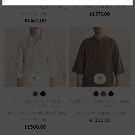
İskender Sikkesi Arka Baskılı
İskender Sikkesi Ön Baskılı
Üst Giyim
,
Gömlek
,
Üst Giyim
,
Üst Giyim
,
Gömlek
,
Erkek
Gömlek
Gömlek
Gömlek
,
Erkek
₺
₺
Müslin Beyaz Polo Yaka
Müslin Gri Hakim Yaka Unısex
Unısex Uzun Kol Baskısız
Baskısız Gömlek
Gömlek
Üst Giyim
,
Gömlek
,
Üst Giyim
,
Üst Giyim
,
Gömlek
,
Erkek
Gömlek
,
Erkek
₺
₺