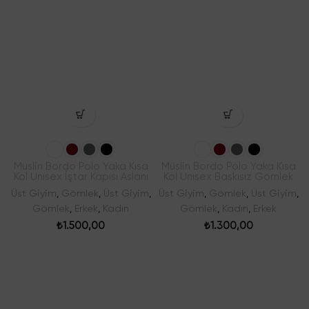
Müslin Bordo Polo Yaka Kısa
Müslin Bordo Polo Yaka Kısa
Kol Unısex İştar Kapısı Aslanı
Kol Unısex Baskısız Gömlek
Arka Baskılı Gömlek
Üst Giyim
,
Gömlek
,
Üst Giyim
,
Üst Giyim
,
Gömlek
,
Üst Giyim
,
Gömlek
,
Erkek
,
Kadın
Gömlek
,
Kadın
,
Erkek
₺
₺