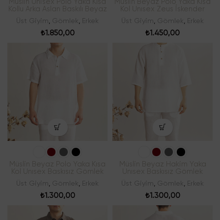
Müslin Unisex Polo Yaka Kısa
Müslin Beyaz Polo Yaka Kısa
Kollu Arka Aslan Baskılı Beyaz
Kol Unısex Zeus İskender
Gömlek
Sikkesi Arka Baskılı Gömlek
Üst Giyim
,
Gömlek
,
Erkek
Üst Giyim
,
Gömlek
,
Erkek
₺
₺
Müslin Beyaz Polo Yaka Kısa
Müslin Beyaz Hakim Yaka
Kol Unısex Baskısız Gömlek
Unısex Baskısız Gömlek
Üst Giyim
,
Gömlek
,
Erkek
Üst Giyim
,
Gömlek
,
Erkek
₺
₺