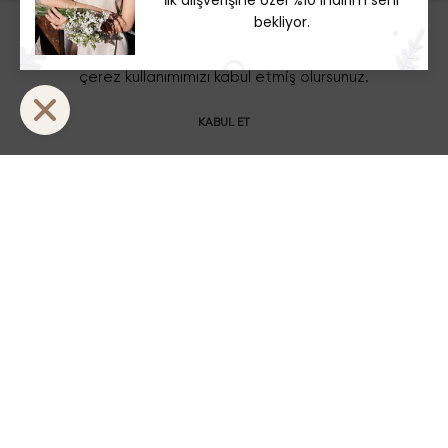
İlk alışverişine özel %10 indirim seni
bekliyor.
Web sitemizdeki deneyiminizi geliştirmek için
Müslin Gri Hakim Yaka Unısex
Müslin Gri Hakim Yaka Unısex
çerezleri kullanıyoruz. Bu web sitesine göz atarak
İştar Yıldızı Arka Baskılı
İştar Kapısı Aslanı Gömlek
çerez kullanımımızı kabul etmiş olursunuz.
Gömlek
Üst Giyim
,
Gömlek
,
Erkek
Üst Giyim
,
Gömlek
,
Erkek
₺
₺
KABUL ET
Müslin Gri Polo Yaka Unısex
Müslin Gri Polo Yaka Unısex
Uzun Kol Athena İskender
Uzun Kol Baskısız Gömlek
Sikkesi Ön Baskılı Gömlek
Üst Giyim
,
Gömlek
,
Erkek
Üst Giyim
,
Gömlek
,
Erkek
₺
₺